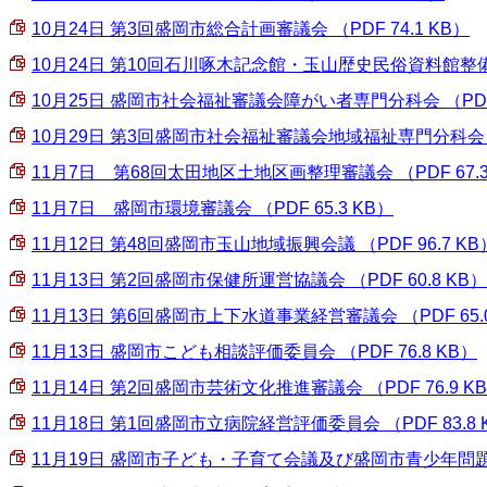
10月24日 第3回盛岡市総合計画審議会 （PDF 74.1 KB）
10月24日 第10回石川啄木記念館・玉山歴史民俗資料館整備検討
10月25日 盛岡市社会福祉審議会障がい者専門分科会 （PDF 6
10月29日 第3回盛岡市社会福祉審議会地域福祉専門分科会 （P
11月7日 第68回太田地区土地区画整理審議会 （PDF 67.3
11月7日 盛岡市環境審議会 （PDF 65.3 KB）
11月12日 第48回盛岡市玉山地域振興会議 （PDF 96.7 KB
11月13日 第2回盛岡市保健所運営協議会 （PDF 60.8 KB）
11月13日 第6回盛岡市上下水道事業経営審議会 （PDF 65.0
11月13日 盛岡市こども相談評価委員会 （PDF 76.8 KB）
11月14日 第2回盛岡市芸術文化推進審議会 （PDF 76.9 K
11月18日 第1回盛岡市立病院経営評価委員会 （PDF 83.8 
11月19日 盛岡市子ども・子育て会議及び盛岡市青少年問題協議会