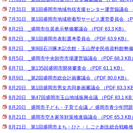
7月31日 第1回盛岡市地域包括支援センター運営協議会 （PDF
7月31日 第1回盛岡市地域密着型サービス運営委員会 （PDF 
8月2日 _盛岡市住居表示整備審議会 （PDF 63.3 KB）
8月2日＿_第1回盛岡市表彰選考委員会 （PDF 63.9 KB）
8月2日＿_第9回石川啄木記念館・玉山歴史民俗資料館整備検討懇
8月5日 _盛岡市中央卸売市場運営協議会 （PDF 68.3 KB
8月7日 _第135回盛岡市開発審査会 （PDF 61.1 KB）
8月9日 _第2回盛岡市総合計画審議会 （PDF 80.0 KB）
8月20日 第1回盛岡市男女共同参画審議会 （PDF 83.3 K
8月20日 第47回盛岡市玉山地域振興会議 （PDF 83.1 KB
8月20日 盛岡市子ども・子育て会議 ／ 盛岡市青少年問題協議会
8月21日 盛岡市空き家等対策推進協議会 （PDF 65.3 KB
8月21日 第1回盛岡市まち・ひと・しごと創生総合戦略推進会議