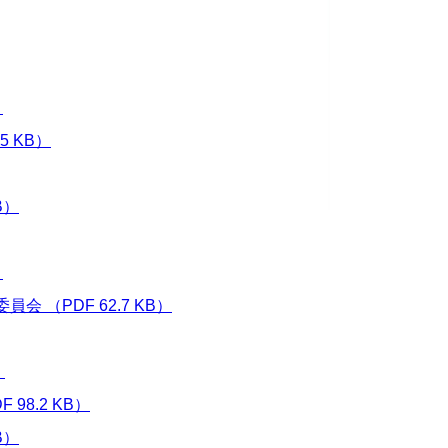
）
5 KB）
B）
）
 （PDF 62.7 KB）
）
8.2 KB）
B）