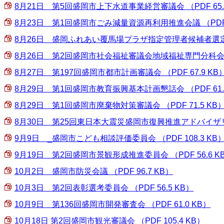
8月21日 第5回盛岡市上下水道事業経営審議会 （PDF 65.
8月23日 第1回盛岡市ごみ減量資源再利用推進会議 （PDF 1
8月26日 盛岡ふれあい覆馬場プラザ指定管理者候補者選定審査会
8月26日 第2回盛岡市社会福祉審議会地域福祉専門分科会.pdf 
8月27日 第197回盛岡市都市計画審議会 （PDF 67.9 KB
8月29日 第1回盛岡市教育振興基本計画懇話会 （PDF 61.
8月29日 第1回盛岡市廃棄物対策審議会 （PDF 71.5 KB
8月30日 第25回東日本大震災盛岡市復興推進アドバイザリーボ
9月9日 _盛岡市こども相談評価委員会 （PDF 108.3 KB
9月19日 第2回盛岡市景観形成推進委員会 （PDF 56.6 K
10月2日 盛岡市防災会議 （PDF 96.7 KB）
10月3日 第2回表彰選考委員会 （PDF 56.5 KB）
10月9日 第136回盛岡市開発審査会 （PDF 61.0 KB）
10月18日 第2回盛岡市観光審議会 （PDF 105.4 KB）