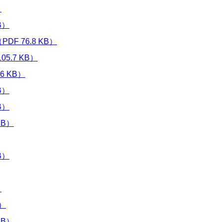
）
B）
 76.8 KB）
.7 KB）
6 KB）
B）
B）
KB）
B）
）
）
KB）