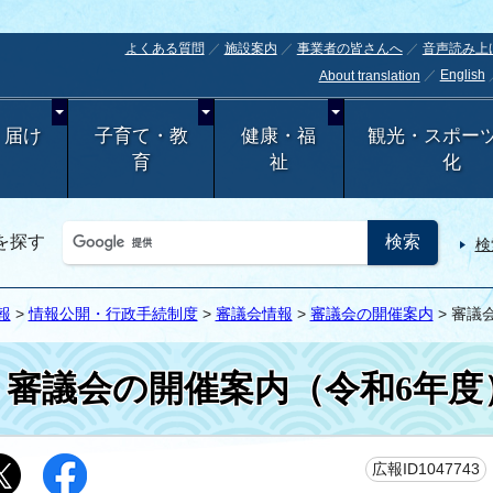
よくある質問
施設案内
事業者の皆さんへ
音声読み上
English
About translation
・届け
子育て・教
健康・福
観光・スポー
育
祉
化
を探す
検
報
>
情報公開・行政手続制度
>
審議会情報
>
審議会の開催案内
> 審議
審議会の開催案内（令和6年度
広報ID1047743