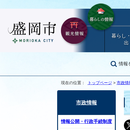
暮らし
出
情報
現在の位置：
トップページ
>
市政情
市政情報
情報公開・行政手続制度