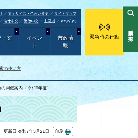
げ
文字サイズ・色合い変更
サイトマップ
한국어
ภาษาไทย
简体中文
繁体中文
目的別で探す
緊急時の行動
ツ・文
イベン
市政情
ト
報
索の使い方
会の開催案内（令和6年度）
）
更新日 令和7年3月21日
印刷