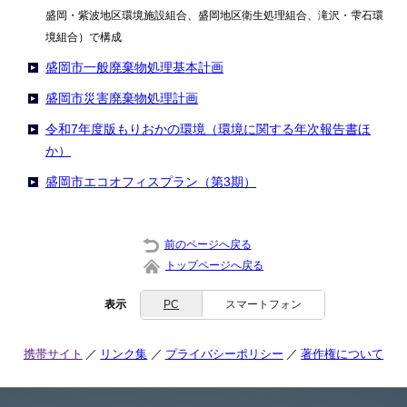
盛岡・紫波地区環境施設組合、盛岡地区衛生処理組合、滝沢・雫石環
境組合）で構成
盛岡市一般廃棄物処理基本計画
盛岡市災害廃棄物処理計画
令和7年度版もりおかの環境（環境に関する年次報告書ほ
か）
盛岡市エコオフィスプラン（第3期）
前のページへ戻る
トップページへ戻る
表示
PC
スマートフォン
携帯サイト
リンク集
プライバシーポリシー
著作権について