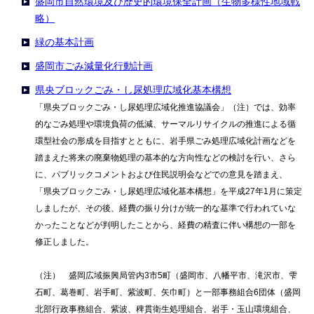
盛岡市自然環境及び歴史的環境保全計画（生物多様性地域戦
略）
緑の基本計画
盛岡市ごみ減量化行動計画
県央ブロックごみ・し尿処理広域化基本構想
「県央ブロックごみ・し尿処理広域化推進協議会」（注）では、効率
的なごみ処理や環境負荷の低減、サーマルリサイクルの推進による循
環型社会の形成を目指すとともに、岩手県ごみ処理広域化計画などを
踏まえた将来の廃棄物処理の基本的な方向性などの検討を行い、さら
に、パブリックコメントおよび住民説明会などでの意見を踏まえ、
「県央ブロックごみ・し尿処理広域化基本構想」を平成27年1月に策定
しましたが、その後、経費の振り分けが統一的な基準で行われていな
かったことなどが判明したことから、経費の精査に伴い構想の一部を
修正しました。
（注） 盛岡広域振興局管内3市5町（盛岡市、八幡平市、滝沢市、雫
石町、葛巻町、岩手町、紫波町、矢巾町）と一部事務組合6団体（盛岡
北部行政事務組合、紫波、稗貫衛生処理組合、岩手・玉山環境組合、