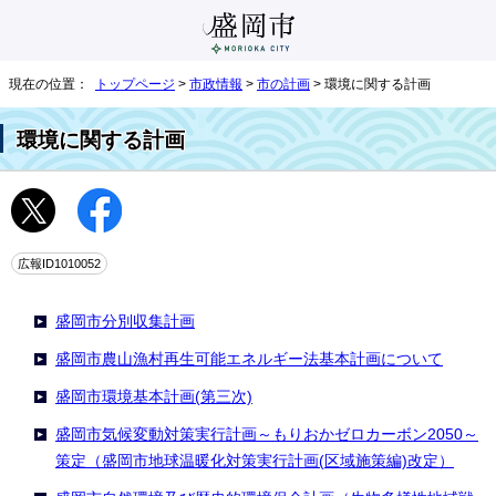
現在の位置：
トップページ
>
市政情報
>
市の計画
> 環境に関する計画
環境に関する計画
広報ID1010052
盛岡市分別収集計画
盛岡市農山漁村再生可能エネルギー法基本計画について
盛岡市環境基本計画(第三次)
盛岡市気候変動対策実行計画～もりおかゼロカーボン2050～
策定（盛岡市地球温暖化対策実行計画(区域施策編)改定）