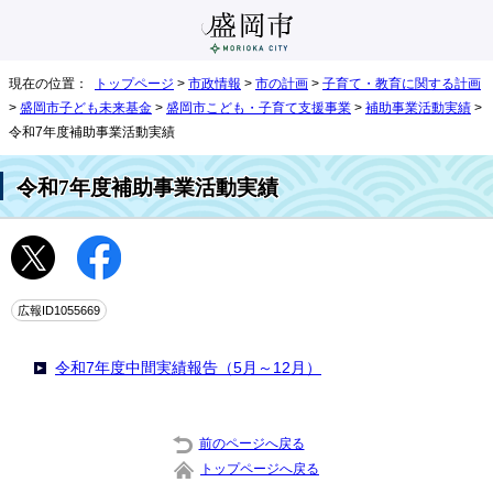
現在の位置：
トップページ
>
市政情報
>
市の計画
>
子育て・教育に関する計画
>
盛岡市子ども未来基金
>
盛岡市こども・子育て支援事業
>
補助事業活動実績
>
令和7年度補助事業活動実績
令和7年度補助事業活動実績
広報ID1055669
令和7年度中間実績報告（5月～12月）
前のページへ戻る
トップページへ戻る