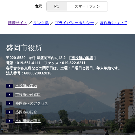
表示
PC
スマートフォン
携帯サイト
リンク集
プライバシーポリシー
著作権について
盛岡市役所
〒020-8530 岩手県盛岡市内丸12-2 [
市役所の地図
］
電話：019-651-4111 ファクス：019-622-6211
各庁舎や各支所などの閉庁日は、土曜・日曜日と祝日、年末年始です。
法人番号：6000020032018
市役所の案内
市役所受付窓口
盛岡市へのアクセス
盛岡市の紹介
市の組織と職員