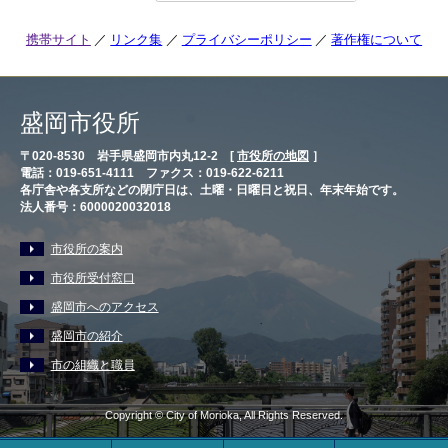
携帯サイト
リンク集
プライバシーポリシー
著作権について
盛岡市役所
〒020-8530 岩手県盛岡市内丸12-2 [
市役所の地図
］
電話：019-651-4111 ファクス：019-622-6211
各庁舎や各支所などの閉庁日は、土曜・日曜日と祝日、年末年始です。
法人番号：6000020032018
市役所の案内
市役所受付窓口
盛岡市へのアクセス
盛岡市の紹介
市の組織と職員
Copyright © City of Morioka, All Rights Reserved.