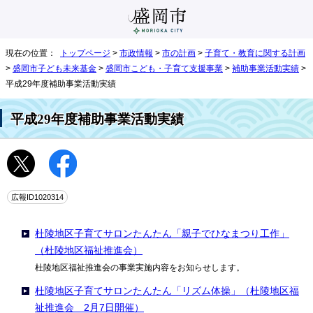
現在の位置：
トップページ
>
市政情報
>
市の計画
>
子育て・教育に関する計画
>
盛岡市子ども未来基金
>
盛岡市こども・子育て支援事業
>
補助事業活動実績
>
平成29年度補助事業活動実績
平成29年度補助事業活動実績
広報ID1020314
杜陵地区子育てサロンたんたん「親子でひなまつり工作」
（杜陵地区福祉推進会）
杜陵地区福祉推進会の事業実施内容をお知らせします。
杜陵地区子育てサロンたんたん「リズム体操」（杜陵地区福
祉推進会 2月7日開催）