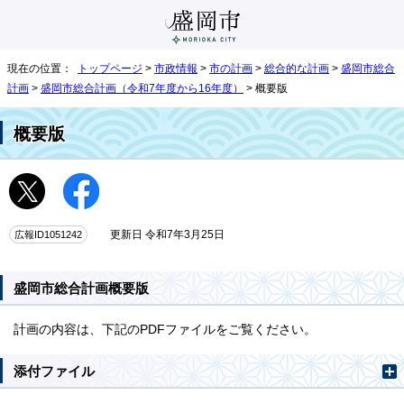
現在の位置：
トップページ
>
市政情報
>
市の計画
>
総合的な計画
>
盛岡市総合
計画
>
盛岡市総合計画（令和7年度から16年度）
> 概要版
概要版
広報ID1051242
更新日 令和7年3月25日
盛岡市総合計画概要版
計画の内容は、下記のPDFファイルをご覧ください。
添付ファイル