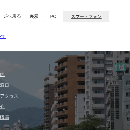
ージへ戻る
表示
PC
スマートフォン
いて
内
窓口
アクセス
介
職員