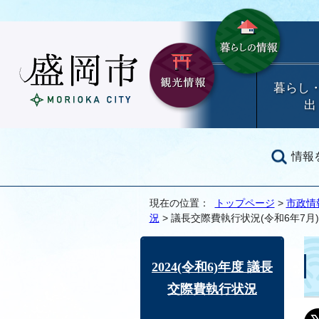
暮らし
出
情報
現在の位置：
トップページ
>
市政情
況
> 議長交際費執行状況(令和6年7月)
2024(令和6)年度 議長
交際費執行状況