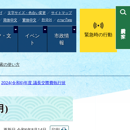
げ
文字サイズ・色合い変更
サイトマップ
한국어
ภาษาไทย
简体中文
繁体中文
目的別で探す
緊急時の行動
ツ・文
イベン
市政情
ト
報
索の使い方
>
2024(令和6)年度 議長交際費執行状
月)
更新日 令和6年8月14日
印刷