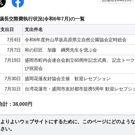
議長交際費執行状況(令和6年7月)の一覧
支出日
支出件名
7月4日
令和6年度外山早坂高原県立自然公園協会定時総会
7月7日
和の巨匠 加藤 綱男先生を偲ぶ会
7月19日
盛岡市町内会連合会創立60周年記念式典、 記念トー
び祝賀会
7月30日
盛岡花蓮友好協会主催 歓迎レセプション
7月31日
台湾花蓮市・盛岡市友好都市提携5周年 歓迎レセプシ
合計：38,000円
よりよいウェブサイトにするために、このページにどのよう
さい。