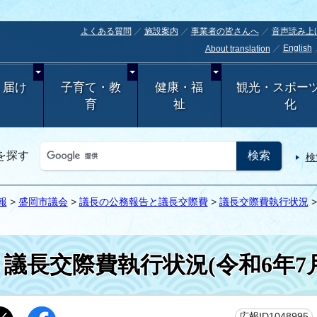
よくある質問
施設案内
事業者の皆さんへ
音声読み上
English
About translation
・届け
子育て・教
健康・福
観光・スポー
育
祉
化
を探す
検
報
>
盛岡市議会
>
議長の公務報告と議長交際費
>
議長交際費執行状況
議長交際費執行状況(令和6年7
広報ID1048995