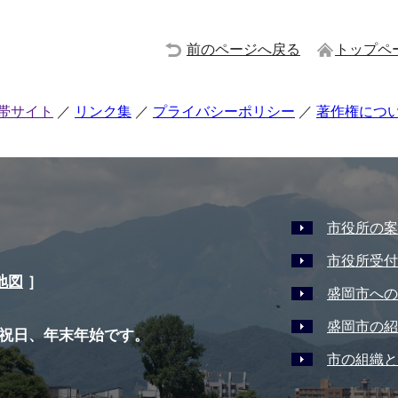
前のページへ戻る
トップペ
帯サイト
リンク集
プライバシーポリシー
著作権につ
市役所の案
市役所受付
地図
］
盛岡市への
盛岡市の紹
祝日、年末年始です。
市の組織と