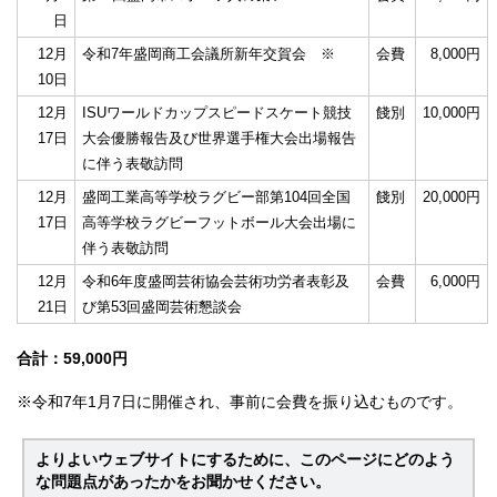
日
12月
令和7年盛岡商工会議所新年交賀会 ※
会費
8,000円
10日
12月
ISUワールドカップスピードスケート競技
餞別
10,000円
17日
大会優勝報告及び世界選手権大会出場報告
に伴う表敬訪問
12月
盛岡工業高等学校ラグビー部第104回全国
餞別
20,000円
17日
高等学校ラグビーフットボール大会出場に
伴う表敬訪問
12月
令和6年度盛岡芸術協会芸術功労者表彰及
会費
6,000円
21日
び第53回盛岡芸術懇談会
合計：59,000円
※令和7年1月7日に開催され、事前に会費を振り込むものです。
よりよいウェブサイトにするために、このページにどのよう
な問題点があったかをお聞かせください。