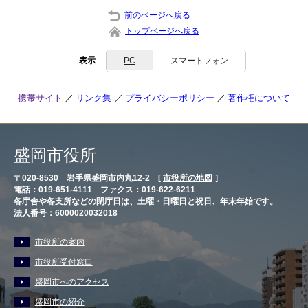
前のページへ戻る
トップページへ戻る
表示
PC
スマートフォン
携帯サイト
リンク集
プライバシーポリシー
著作権について
盛岡市役所
〒020-8530 岩手県盛岡市内丸12-2 [
市役所の地図
］
電話：019-651-4111 ファクス：019-622-6211
各庁舎や各支所などの閉庁日は、土曜・日曜日と祝日、年末年始です。
法人番号：6000020032018
市役所の案内
市役所受付窓口
盛岡市へのアクセス
盛岡市の紹介