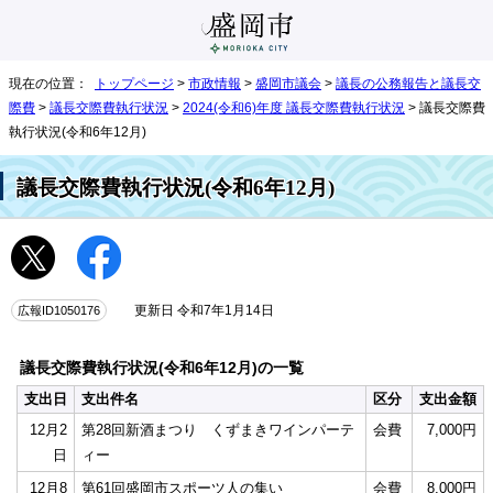
現在の位置：
トップページ
>
市政情報
>
盛岡市議会
>
議長の公務報告と議長交
際費
>
議長交際費執行状況
>
2024(令和6)年度 議長交際費執行状況
> 議長交際費
執行状況(令和6年12月)
議長交際費執行状況(令和6年12月)
広報ID1050176
更新日 令和7年1月14日
議長交際費執行状況(令和6年12月)の一覧
支出日
支出件名
区分
支出金額
12月2
第28回新酒まつり くずまきワインパーテ
会費
7,000円
日
ィー
12月8
第61回盛岡市スポーツ人の集い
会費
8,000円