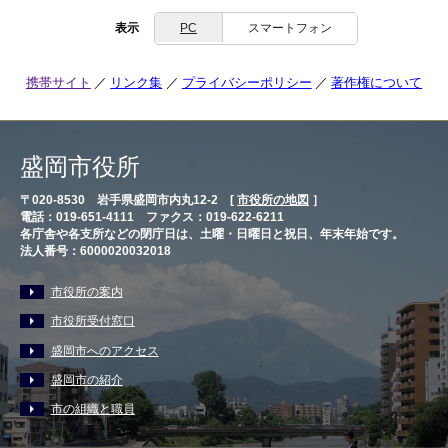
表示
PC
スマートフォン
携帯サイト
リンク集
プライバシーポリシー
著作権について
盛岡市役所
〒020-8530 岩手県盛岡市内丸12-2 [
市役所の地図
］
電話：019-651-4111 ファクス：019-622-6211
各庁舎や各支所などの閉庁日は、土曜・日曜日と祝日、年末年始です。
法人番号：6000020032018
市役所の案内
市役所受付窓口
盛岡市へのアクセス
盛岡市の紹介
市の組織と職員