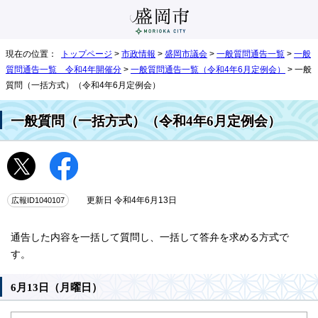
現在の位置：
トップページ
>
市政情報
>
盛岡市議会
>
一般質問通告一覧
>
一般
質問通告一覧 令和4年開催分
>
一般質問通告一覧（令和4年6月定例会）
> 一般
質問（一括方式）（令和4年6月定例会）
一般質問（一括方式）（令和4年6月定例会）
広報ID1040107
更新日 令和4年6月13日
通告した内容を一括して質問し、一括して答弁を求める方式で
す。
6月13日（月曜日）