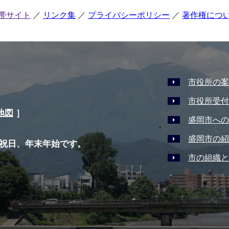
帯サイト
リンク集
プライバシーポリシー
著作権につ
市役所の案
市役所受付
地図
］
盛岡市への
盛岡市の紹
祝日、年末年始です。
市の組織と