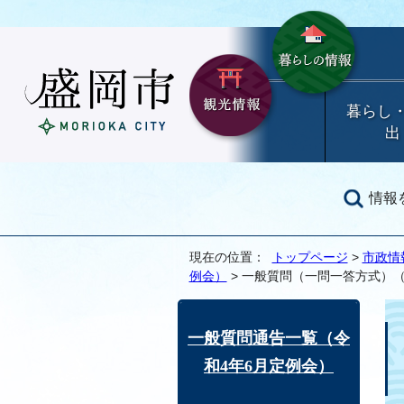
暮らし
出
情報
現在の位置：
トップページ
>
市政情
例会）
> 一般質問（一問一答方式）（
一般質問通告一覧（令
和4年6月定例会）