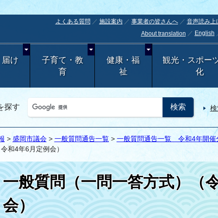
よくある質問
施設案内
事業者の皆さんへ
音声読み上
English
About translation
・届け
子育て・教
健康・福
観光・スポー
育
祉
化
を探す
検
報
>
盛岡市議会
>
一般質問通告一覧
>
一般質問通告一覧 令和4年開催
令和4年6月定例会）
一般質問（一問一答方式）（令
会）