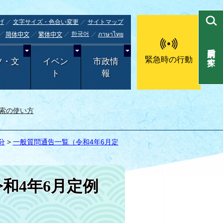
げ
文字サイズ・色合い変更
サイトマップ
한국어
ภาษาไทย
简体中文
繁体中文
目的別で探す
緊急時の行動
ツ・文
イベン
市政情
ト
報
索の使い方
分
>
一般質問通告一覧（令和4年6月定
和4年6月定例