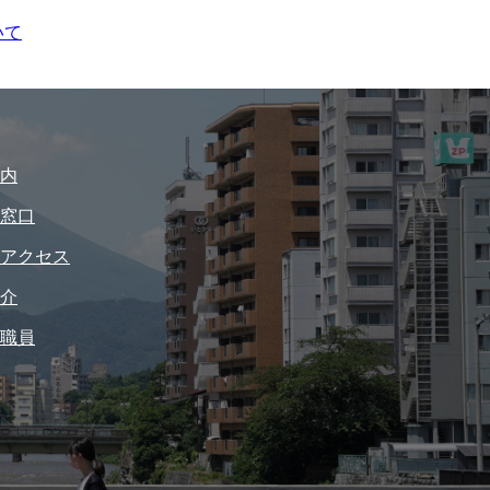
いて
内
窓口
アクセス
介
職員