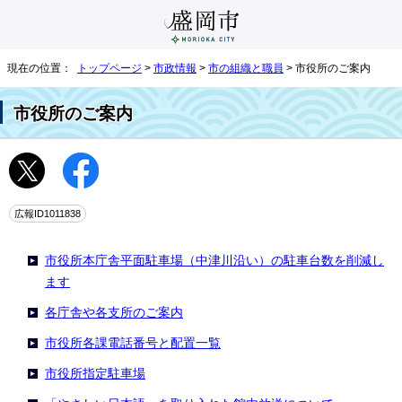
現在の位置：
トップページ
>
市政情報
>
市の組織と職員
> 市役所のご案内
市役所のご案内
広報ID1011838
市役所本庁舎平面駐車場（中津川沿い）の駐車台数を削減し
ます
各庁舎や各支所のご案内
市役所各課電話番号と配置一覧
市役所指定駐車場