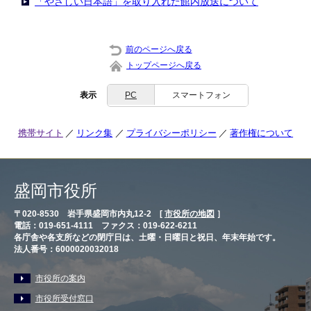
「やさしい日本語」を取り入れた館内放送について
前のページへ戻る
トップページへ戻る
表示
PC
スマートフォン
携帯サイト
リンク集
プライバシーポリシー
著作権について
盛岡市役所
〒020-8530 岩手県盛岡市内丸12-2 [
市役所の地図
］
電話：019-651-4111 ファクス：019-622-6211
各庁舎や各支所などの閉庁日は、土曜・日曜日と祝日、年末年始です。
法人番号：6000020032018
市役所の案内
市役所受付窓口