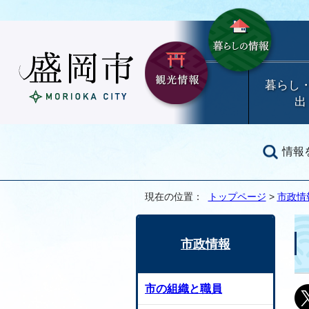
暮らし
出
情報
現在の位置：
トップページ
>
市政情
市政情報
市の組織と職員