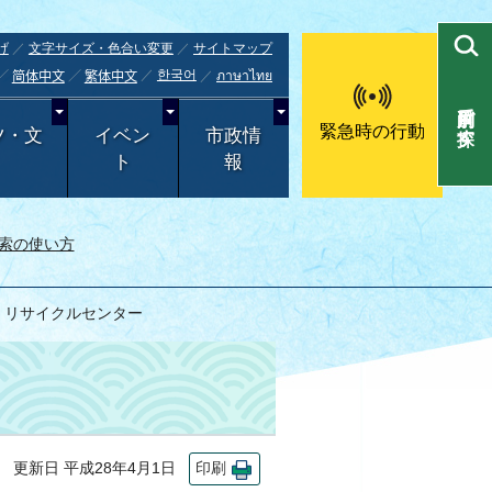
げ
文字サイズ・色合い変更
サイトマップ
한국어
ภาษาไทย
简体中文
繁体中文
目的別で探す
緊急時の行動
ツ・文
イベン
市政情
ト
報
索の使い方
 リサイクルセンター
更新日 平成28年4月1日
印刷