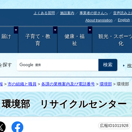
よくある質問
施設案内
事業者の皆さんへ
音声読み上
English
About translation
・届け
子育て・教
健康・福
観光・スポー
育
祉
化
を探す
検
報
>
市の組織と職員
>
各課の業務案内及び電話番号
>
環境部
> 環境部
環境部 リサイクルセンター
広報ID1011928