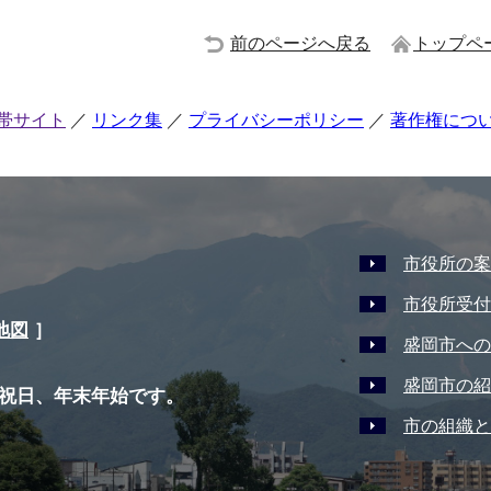
前のページへ戻る
トップペ
帯サイト
リンク集
プライバシーポリシー
著作権につ
市役所の案
市役所受付
地図
］
盛岡市への
盛岡市の紹
祝日、年末年始です。
市の組織と