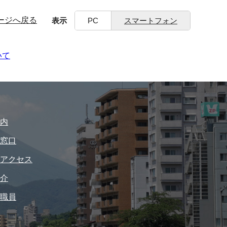
ージへ戻る
表示
PC
スマートフォン
いて
内
窓口
アクセス
介
職員