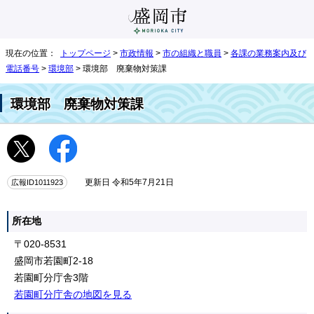
現在の位置：
トップページ
>
市政情報
>
市の組織と職員
>
各課の業務案内及び
電話番号
>
環境部
> 環境部 廃棄物対策課
環境部 廃棄物対策課
広報ID1011923
更新日 令和5年7月21日
所在地
〒020-8531
盛岡市若園町2-18
若園町分庁舎3階
若園町分庁舎の地図を見る