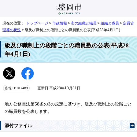
現在の位置：
トップページ
>
市政情報
>
市の組織と職員
>
組織と職員
>
定員管
理等の状況
> 級及び職制上の段階ごとの職員数の公表(平成28年4月1日)
級及び職制上の段階ごとの職員数の公表(平成28
年4月1日)
広報ID1017483
更新日 平成28年10月31日
地方公務員法第58条の3の規定に基づき、級及び職制上の段階ごと
の職員数を公表します。
添付ファイル