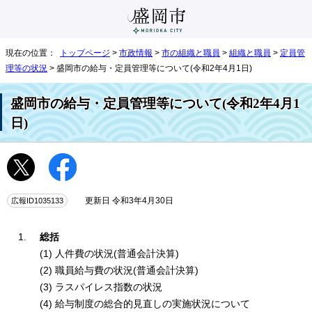
現在の位置：
トップページ
>
市政情報
>
市の組織と職員
>
組織と職員
>
定員管
理等の状況
> 盛岡市の給与・定員管理等について(令和2年4月1日)
盛岡市の給与・定員管理等について(令和2年4月1
日)
広報ID1035133
更新日 令和3年4月30日
総括
(1) 人件費の状況(普通会計決算)
(2) 職員給与費の状況(普通会計決算)
(3) ラスパイレス指数の状況
(4) 給与制度の総合的見直しの実施状況について