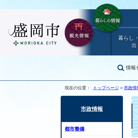
暮らし
出
情報
現在の位置：
トップページ
>
市政情
市政情報
都市整備