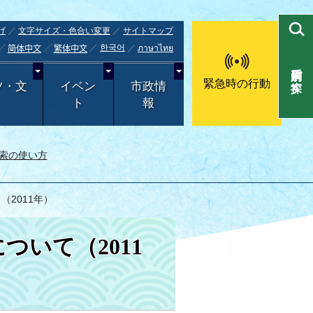
げ
文字サイズ・色合い変更
サイトマップ
한국어
ภาษาไทย
简体中文
繁体中文
目的別で探す
緊急時の行動
ツ・文
イベン
市政情
ト
報
索の使い方
2011年）
いて（2011