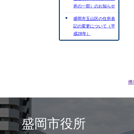
井の一部）のお知らせ
盛岡市玉山区の住所表
記の変更について（平
成28年）
携
盛岡市役所