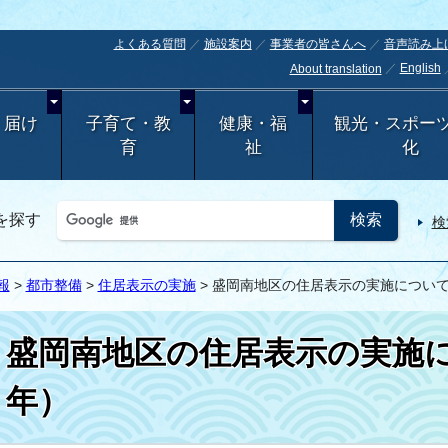
よくある質問
施設案内
事業者の皆さんへ
音声読み上
English
About translation
・届け
子育て・教
健康・福
観光・スポー
育
祉
化
を探す
検
報
>
都市整備
>
住居表示の実施
> 盛岡南地区の住居表示の実施について（
盛岡南地区の住居表示の実施につ
年）