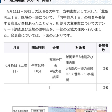
5月11日～6月1日の説明会の中で、当初素案として示した「北飯
岡三丁目」区域の一部について、「向中野八丁目」の町名を要望
する意見が多数あったことから、町割りの変更案についてのアン
ケート調査及び追加の説明会を、一部の区域の住民へ行いまし
た。変更案については、下図のとおりです。
参加者
月日
開始時刻
会場
対象者
数
飯岡新田6地割及び
都南分庁
津志田
6月15日（土曜
午前10時
舎
5地割の一部の住民
2名
日）
00分
4階大会
※136世帯・13事業
議室
所
計
2名