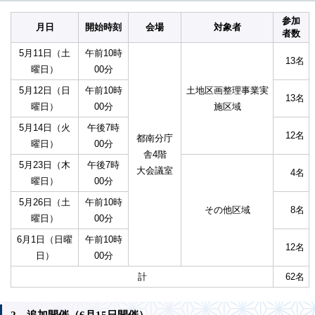
参加
月日
開始時刻
会場
対象者
者数
5月11日（土
午前10時
13名
曜日）
00分
5月12日（日
午前10時
土地区画整理事業実
13名
曜日）
00分
施区域
5月14日（火
午後7時
12名
都南分庁
曜日）
00分
舎4階
5月23日（木
午後7時
大会議室
4名
曜日）
00分
5月26日（土
午前10時
その他区域
8名
曜日）
00分
6月1日（日曜
午前10時
12名
日）
00分
計
62名
2 追加開催（6月15日開催）