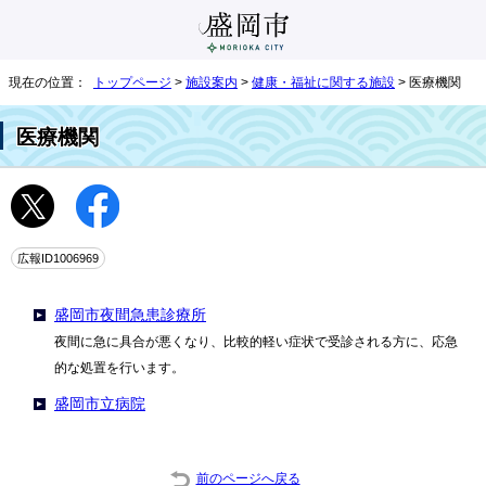
現在の位置：
トップページ
>
施設案内
>
健康・福祉に関する施設
> 医療機関
医療機関
広報ID1006969
盛岡市夜間急患診療所
夜間に急に具合が悪くなり、比較的軽い症状で受診される方に、応急
的な処置を行います。
盛岡市立病院
前のページへ戻る