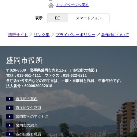
トップページへ戻る
表示
PC
スマートフォン
携帯サイト
リンク集
プライバシーポリシー
著作権について
盛岡市役所
〒020-8530 岩手県盛岡市内丸12-2 [
市役所の地図
］
電話：019-651-4111 ファクス：019-622-6211
各庁舎や各支所などの閉庁日は、土曜・日曜日と祝日、年末年始です。
法人番号：6000020032018
市役所の案内
市役所受付窓口
盛岡市へのアクセス
盛岡市の紹介
市の組織と職員