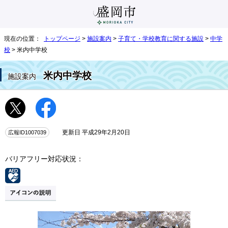
現在の位置：
トップページ
>
施設案内
>
子育て・学校教育に関する施設
>
中学
校
> 米内中学校
米内中学校
施設案内
広報ID1007039
更新日 平成29年2月20日
バリアフリー対応状況：