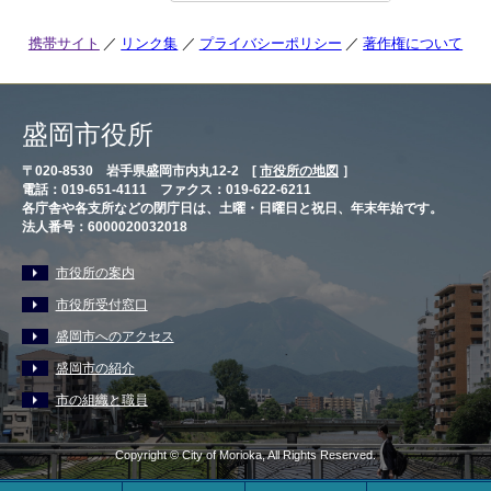
携帯サイト
リンク集
プライバシーポリシー
著作権について
盛岡市役所
〒020-8530 岩手県盛岡市内丸12-2 [
市役所の地図
］
電話：019-651-4111 ファクス：019-622-6211
各庁舎や各支所などの閉庁日は、土曜・日曜日と祝日、年末年始です。
法人番号：6000020032018
市役所の案内
市役所受付窓口
盛岡市へのアクセス
盛岡市の紹介
市の組織と職員
Copyright © City of Morioka, All Rights Reserved.