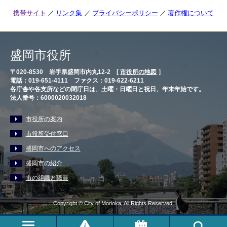
携帯サイト
リンク集
プライバシーポリシー
著作権について
盛岡市役所
〒020-8530 岩手県盛岡市内丸12-2 [
市役所の地図
］
電話：019-651-4111 ファクス：019-622-6211
各庁舎や各支所などの閉庁日は、土曜・日曜日と祝日、年末年始です。
法人番号：6000020032018
市役所の案内
市役所受付窓口
盛岡市へのアクセス
盛岡市の紹介
市の組織と職員
Copyright © City of Morioka, All Rights Reserved.