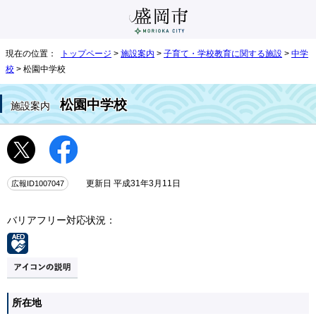
現在の位置：
トップページ
>
施設案内
>
子育て・学校教育に関する施設
>
中学
校
> 松園中学校
松園中学校
施設案内
広報ID1007047
更新日 平成31年3月11日
バリアフリー対応状況：
所在地