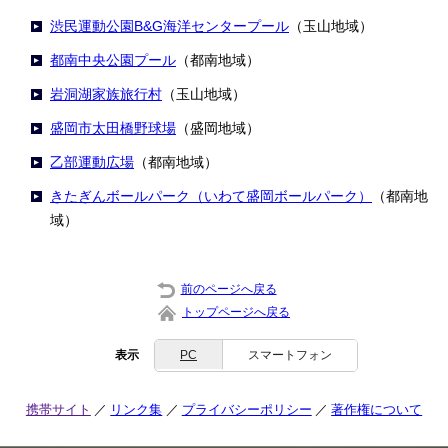
渋民運動公園B&G海洋センタープール
（玉山地域）
都南中央公園プール
（都南地域）
岩洞湖家族旅行村
（玉山地域）
盛岡市太田橋野球場
（盛岡地域）
乙部運動広場
（都南地域）
きたぎんボールパーク（いわて盛岡ボールパーク）
（都南地
域）
前のページへ戻る
トップページへ戻る
表示
PC
スマートフォン
携帯サイト
リンク集
プライバシーポリシー
著作権について