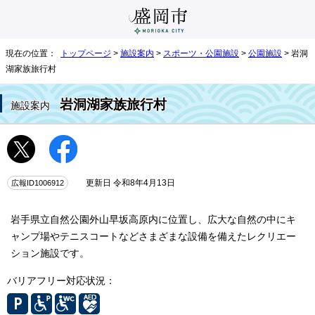
現在の位置：
トップページ
>
施設案内
>
スポーツ・公園施設
>
公園施設
> 岩洞
湖家族旅行村
岩洞湖家族旅行村
施設案内
広報ID1006912
更新日 令和8年4月13日
岩手県立自然公園外山早坂高原内に位置し、広大な自然の中にキ
ャンプ場やテニスコートなどさまざまな設備を備えたレクリエー
ション施設です。
バリアフリー対応状況：