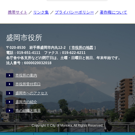
携帯サイト
リンク集
プライバシーポリシー
著作権について
盛岡市役所
〒020-8530 岩手県盛岡市内丸12-2 [
市役所の地図
］
電話：019-651-4111 ファクス：019-622-6211
各庁舎や各支所などの閉庁日は、土曜・日曜日と祝日、年末年始です。
法人番号：6000020032018
市役所の案内
市役所受付窓口
盛岡市へのアクセス
盛岡市の紹介
市の組織と職員
Copyright © City of Morioka, All Rights Reserved.