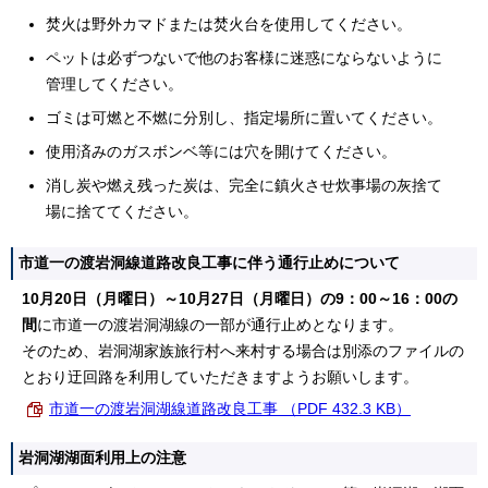
焚火は野外カマドまたは焚火台を使用してください。
ペットは必ずつないで他のお客様に迷惑にならないように
管理してください。
ゴミは可燃と不燃に分別し、指定場所に置いてください。
使用済みのガスボンベ等には穴を開けてください。
消し炭や燃え残った炭は、完全に鎮火させ炊事場の灰捨て
場に捨ててください。
市道一の渡岩洞線道路改良工事に伴う通行止めについて
10月20日（月曜日）～10月27日（月曜日）の9：00～16：00の
間
に市道一の渡岩洞湖線の一部が通行止めとなります。
そのため、岩洞湖家族旅行村へ来村する場合は別添のファイルの
とおり迂回路を利用していただきますようお願いします。
市道一の渡岩洞湖線道路改良工事 （PDF 432.3 KB）
岩洞湖湖面利用上の注意