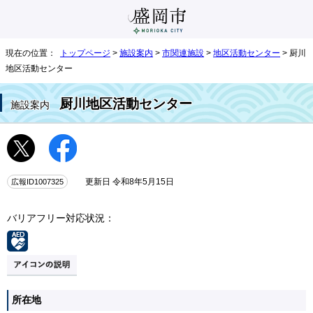
現在の位置：
トップページ
>
施設案内
>
市関連施設
>
地区活動センター
> 厨川
地区活動センター
厨川地区活動センター
施設案内
広報ID1007325
更新日 令和8年5月15日
バリアフリー対応状況：
所在地