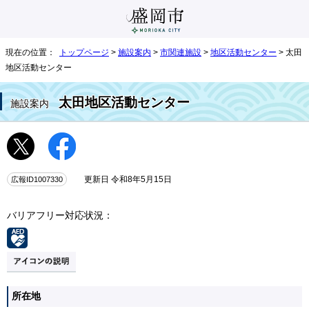
現在の位置：
トップページ
>
施設案内
>
市関連施設
>
地区活動センター
> 太田
地区活動センター
太田地区活動センター
施設案内
広報ID1007330
更新日 令和8年5月15日
バリアフリー対応状況：
所在地