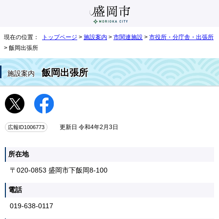
現在の位置：
トップページ
>
施設案内
>
市関連施設
>
市役所・分庁舎・出張所
> 飯岡出張所
飯岡出張所
施設案内
広報ID1006773
更新日 令和4年2月3日
所在地
〒020-0853 盛岡市下飯岡8-100
電話
019-638-0117