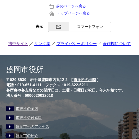
前のページへ戻る
トップページへ戻る
表示
PC
スマートフォン
携帯サイト
リンク集
プライバシーポリシー
著作権について
盛岡市役所
〒020-8530 岩手県盛岡市内丸12-2 [
市役所の地図
］
電話：019-651-4111 ファクス：019-622-6211
各庁舎や各支所などの閉庁日は、土曜・日曜日と祝日、年末年始です。
法人番号：6000020032018
市役所の案内
市役所受付窓口
盛岡市へのアクセス
盛岡市の紹介