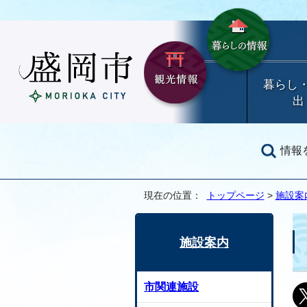
暮らし
出
情報
現在の位置：
トップページ
>
施設案
施設案内
市関連施設