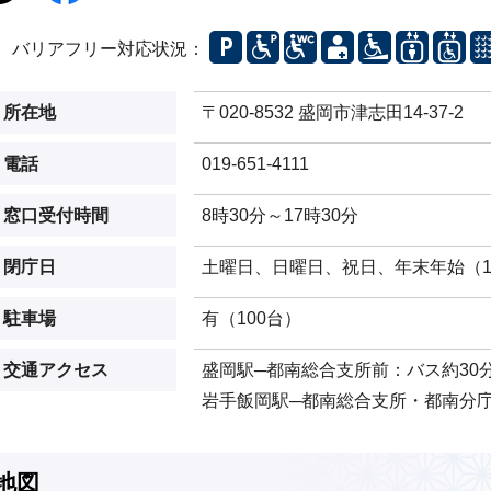
バリアフリー対応状況：
所在地
〒020-8532 盛岡市津志田14-37-2
電話
019-651-4111
窓口受付時間
8時30分～17時30分
閉庁日
土曜日、日曜日、祝日、年末年始（12
駐車場
有（100台）
交通アクセス
盛岡駅─都南総合支所前：バス約30
岩手飯岡駅─都南総合支所・都南分庁
地図