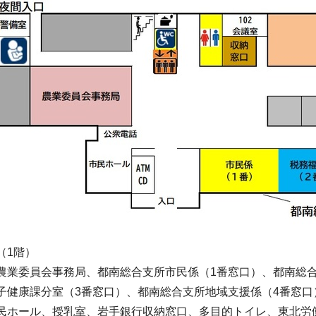
（1階）
農業委員会事務局、都南総合支所市民係（1番窓口）、都南総
子健康課分室（3番窓口）、都南総合支所地域支援係（4番窓口）
民ホール、授乳室、岩手銀行収納窓口、多目的トイレ、東北労働