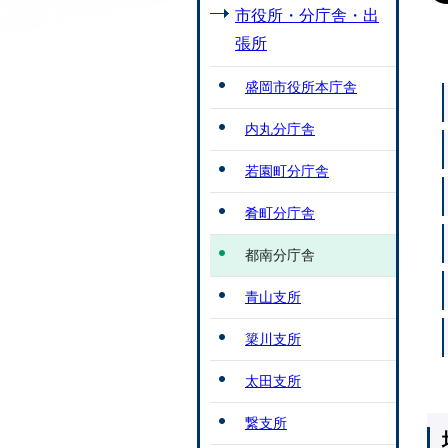
市役所・分庁舎・出
張所
盛岡市役所本庁舎
内丸分庁舎
若園町分庁舎
肴町分庁舎
都南分庁舎
青山支所
簗川支所
太田支所
繋支所