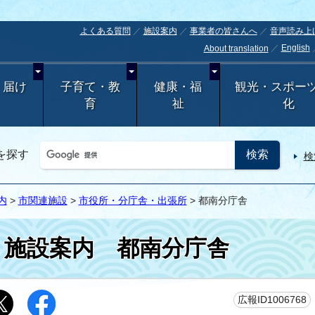
よくある質問
施設案内
事業者の皆さんへ
音声読み上
English
About translation
・届け
子育て・教
健康・福
観光・スポー
育
祉
化
を探す
検
内
>
市関連施設
>
市役所・分庁舎・出張所
> 都南分庁舎
施設案内
都南分庁舎
広報ID1006768