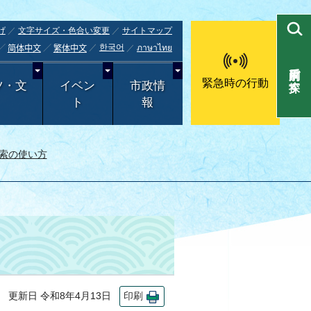
げ
文字サイズ・色合い変更
サイトマップ
한국어
ภาษาไทย
简体中文
繁体中文
目的別で探す
緊急時の行動
ツ・文
イベン
市政情
ト
報
索の使い方
更新日 令和8年4月13日
印刷