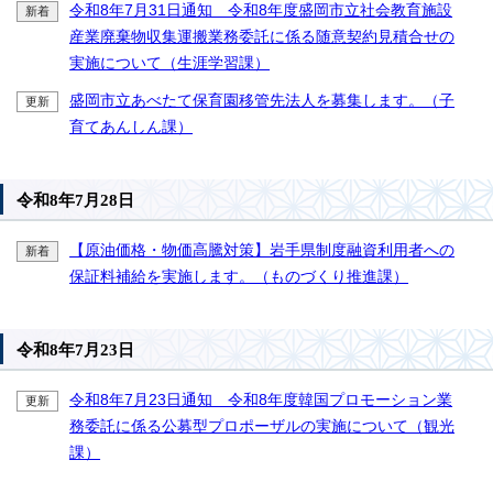
令和8年7月31日通知 令和8年度盛岡市立社会教育施設
新着
産業廃棄物収集運搬業務委託に係る随意契約見積合せの
実施について（生涯学習課）
盛岡市立あべたて保育園移管先法人を募集します。（子
更新
育てあんしん課）
令和8年7月28日
【原油価格・物価高騰対策】岩手県制度融資利用者への
新着
保証料補給を実施します。（ものづくり推進課）
令和8年7月23日
令和8年7月23日通知 令和8年度韓国プロモーション業
更新
務委託に係る公募型プロポーザルの実施について（観光
課）