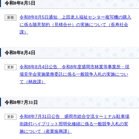
令和8年8月5日
令和8年8月5日通知 上田老人福祉センター複写機の購入
新着
に係る随意契約（見積合せ）の実施について（長寿社会
課）
令和8年8月4日
令和8年8月4日公告 令和8年度盛岡市林業等事業所・現
更新
場見学会実施業務委託に係る一般競争入札の実施につい
て（林政課）
令和8年7月31日
令和8年7月31日公告 盛岡市総合交流ターミナル駐車場
更新
街路灯ハイブリット照明化修繕に係る一般競争入札の実
施について（産業振興課）