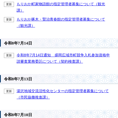
もりおか町家物語館の指定管理者募集について（観光
更新
課）
もりおか啄木・賢治青春館の指定管理者募集について
更新
（観光課）
令和8年7月14日
令和8年7月14日通知 盛岡広域市町競争入札参加資格申
更新
請審査業務委託について（契約検査課）
令和8年7月13日
湯沢地域交流活性化センターの指定管理者募集について
更新
（市民協働推進課）
令和8年7月10日