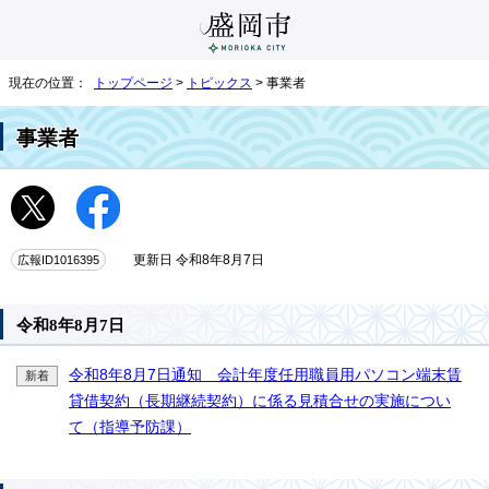
現在の位置：
トップページ
>
トピックス
> 事業者
事業者
広報ID1016395
更新日 令和8年8月7日
令和8年8月7日
令和8年8月7日通知 会計年度任用職員用パソコン端末賃
新着
貸借契約（長期継続契約）に係る見積合せの実施につい
て（指導予防課）