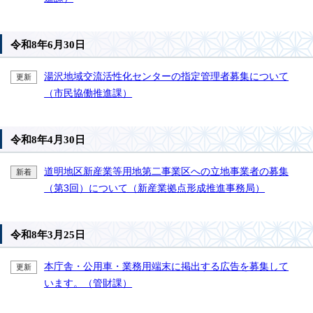
令和8年6月30日
湯沢地域交流活性化センターの指定管理者募集について
更新
（市民協働推進課）
令和8年4月30日
道明地区新産業等用地第二事業区への立地事業者の募集
新着
（第3回）について（新産業拠点形成推進事務局）
令和8年3月25日
本庁舎・公用車・業務用端末に掲出する広告を募集して
更新
います。（管財課）