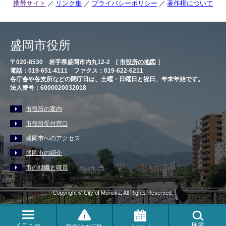
携帯サイト
リンク集
プライバシーポリシー
著作権について
盛岡市役所
〒020-8530 岩手県盛岡市内丸12-2 [
市役所の地図
］
電話：019-651-4111 ファクス：019-622-6211
各庁舎や各支所などの閉庁日は、土曜・日曜日と祝日、年末年始です。
法人番号：6000020032018
市役所の案内
市役所受付窓口
盛岡市へのアクセス
盛岡市の紹介
市の組織と職員
Copyright © City of Morioka, All Rights Reserved.
メニュー
検索