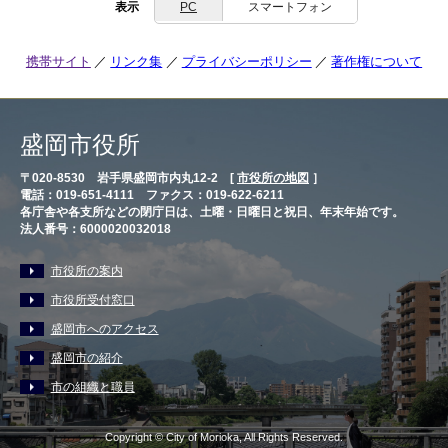
表示
PC
スマートフォン
携帯サイト
リンク集
プライバシーポリシー
著作権について
盛岡市役所
〒020-8530 岩手県盛岡市内丸12-2 [
市役所の地図
］
電話：019-651-4111 ファクス：019-622-6211
各庁舎や各支所などの閉庁日は、土曜・日曜日と祝日、年末年始です。
法人番号：6000020032018
市役所の案内
市役所受付窓口
盛岡市へのアクセス
盛岡市の紹介
市の組織と職員
Copyright © City of Morioka, All Rights Reserved.