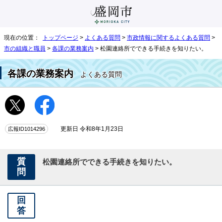
現在の位置：
トップページ
>
よくある質問
>
市政情報に関するよくある質問
>
市の組織と職員
>
各課の業務案内
> 松園連絡所でできる手続きを知りたい。
各課の業務案内
よくある質問
広報ID1014296
更新日 令和8年1月23日
質
松園連絡所でできる手続きを知りたい。
問
回
答