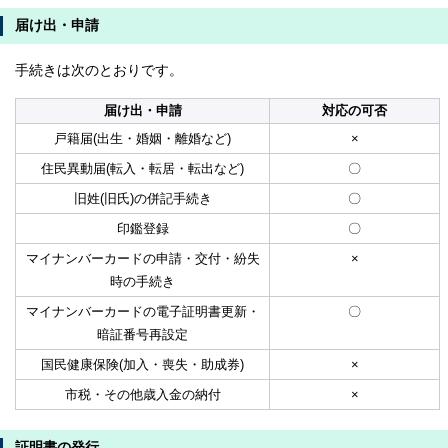
届け出・申請
手続きは次のとおりです。
届け出・申請
対応の可否
戸籍届(出生・婚姻・離婚など)
×
住民異動届(転入・転居・転出など)
〇
旧姓(旧氏)の併記手続き
〇
印鑑登録
〇
マイナンバーカードの申請・交付・紛失
×
時の手続き
マイナンバーカードの電子証明書更新・
〇
暗証番号再設定
国民健康保険(加入・喪失・助成券)
×
市税・その他歳入金の納付
×
証明書の発行