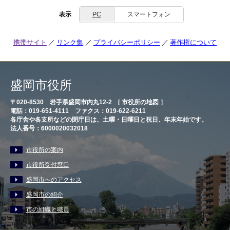
表示
PC
スマートフォン
携帯サイト
リンク集
プライバシーポリシー
著作権について
盛岡市役所
〒020-8530 岩手県盛岡市内丸12-2 [
市役所の地図
］
電話：019-651-4111 ファクス：019-622-6211
各庁舎や各支所などの閉庁日は、土曜・日曜日と祝日、年末年始です。
法人番号：6000020032018
市役所の案内
市役所受付窓口
盛岡市へのアクセス
盛岡市の紹介
市の組織と職員