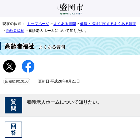
現在の位置：
トップページ
>
よくある質問
>
健康・福祉に関するよくある質問
>
高齢者福祉
> 養護老人ホームについて知りたい。
高齢者福祉
よくある質問
広報ID1013158
更新日 平成28年8月21日
質
養護老人ホームについて知りたい。
問
回
答