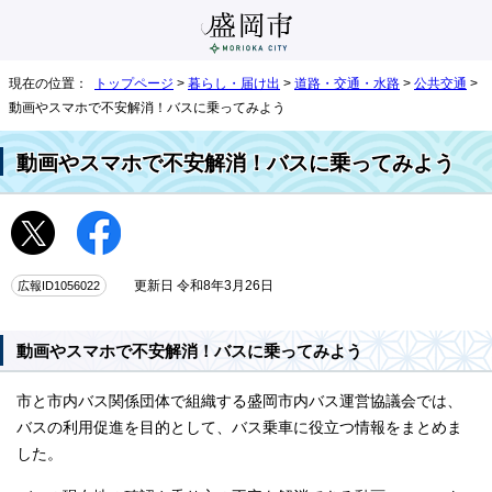
現在の位置：
トップページ
>
暮らし・届け出
>
道路・交通・水路
>
公共交通
>
動画やスマホで不安解消！バスに乗ってみよう
動画やスマホで不安解消！バスに乗ってみよう
広報ID1056022
更新日 令和8年3月26日
動画やスマホで不安解消！バスに乗ってみよう
市と市内バス関係団体で組織する盛岡市内バス運営協議会では、
バスの利用促進を目的として、バス乗車に役立つ情報をまとめま
した。