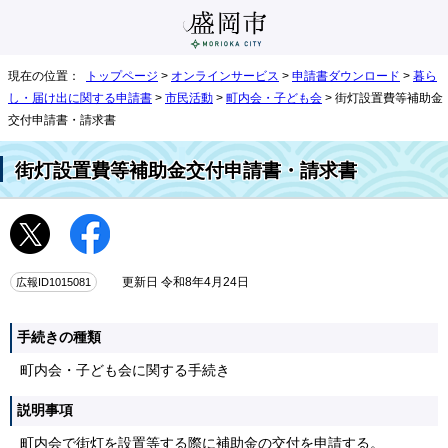
現在の位置：
トップページ
>
オンラインサービス
>
申請書ダウンロード
>
暮ら
し・届け出に関する申請書
>
市民活動
>
町内会・子ども会
> 街灯設置費等補助金
交付申請書・請求書
街灯設置費等補助金交付申請書・請求書
広報ID1015081
更新日 令和8年4月24日
手続きの種類
町内会・子ども会に関する手続き
説明事項
町内会で街灯を設置等する際に補助金の交付を申請する。