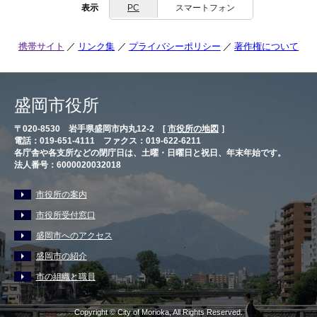
表示
PC
スマートフォン
携帯サイト
リンク集
プライバシーポリシー
著作権について
盛岡市役所
〒020-8530 岩手県盛岡市内丸12-2 [
市役所の地図
］
電話：019-651-4111 ファクス：019-622-6211
各庁舎や各支所などの閉庁日は、土曜・日曜日と祝日、年末年始です。
法人番号：6000020032018
市役所の案内
市役所受付窓口
盛岡市へのアクセス
盛岡市の紹介
市の組織と職員
Copyright © City of Morioka, All Rights Reserved.