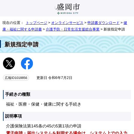
現在の位置：
トップページ
>
オンラインサービス
>
申請書ダウンロード
>
健
康・福祉に関する申請書
>
介護予防・日常生活支援総合事業
> 新規指定申請
新規指定申請
広報ID1018856
更新日 令和6年7月2日
手続きの種類
福祉・医療・保健・健康に関する手続き
説明事項
介護保険法第145条の45の5第1項の申請
電子申請・届出システムを利用する場合は、システム上での入力