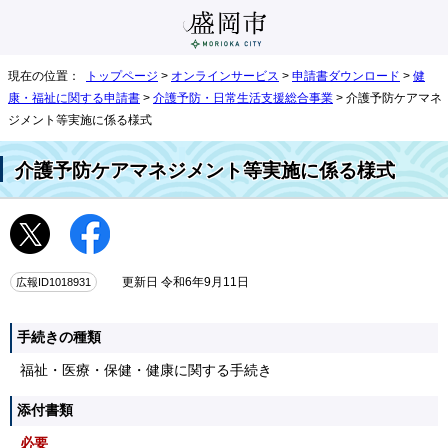
現在の位置：
トップページ
>
オンラインサービス
>
申請書ダウンロード
>
健
康・福祉に関する申請書
>
介護予防・日常生活支援総合事業
> 介護予防ケアマネ
ジメント等実施に係る様式
介護予防ケアマネジメント等実施に係る様式
広報ID1018931
更新日 令和6年9月11日
手続きの種類
福祉・医療・保健・健康に関する手続き
添付書類
必要