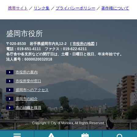
携帯サイト
リンク集
プライバシーポリシー
著作権について
盛岡市役所
〒020-8530 岩手県盛岡市内丸12-2 [
市役所の地図
］
電話：019-651-4111 ファクス：019-622-6211
各庁舎や各支所などの閉庁日は、土曜・日曜日と祝日、年末年始です。
法人番号：6000020032018
市役所の案内
市役所受付窓口
盛岡市へのアクセス
盛岡市の紹介
市の組織と職員
Copyright © City of Morioka, All Rights Reserved.