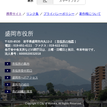
表示
PC
スマートフォン
携帯サイト
リンク集
プライバシーポリシー
著作権について
盛岡市役所
〒020-8530 岩手県盛岡市内丸12-2 [
市役所の地図
］
電話：019-651-4111 ファクス：019-622-6211
各庁舎や各支所などの閉庁日は、土曜・日曜日と祝日、年末年始です。
法人番号：6000020032018
市役所の案内
市役所受付窓口
盛岡市へのアクセス
盛岡市の紹介
市の組織と職員
Copyright © City of Morioka, All Rights Reserved.