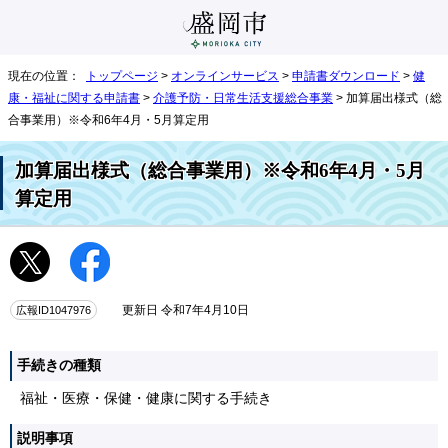
現在の位置：
トップページ
>
オンラインサービス
>
申請書ダウンロード
>
健
康・福祉に関する申請書
>
介護予防・日常生活支援総合事業
> 加算届出様式（総
合事業用）※令和6年4月・5月算定用
加算届出様式（総合事業用）※令和6年4月・5月
算定用
広報ID1047976
更新日 令和7年4月10日
手続きの種類
福祉・医療・保健・健康に関する手続き
説明事項