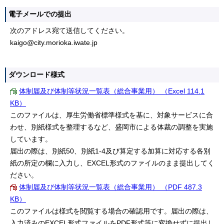
電子メールでの提出
次のアドレス宛て送信してください。
kaigo@city.morioka.iwate.jp
ダウンロード様式
体制届及び体制等状況一覧表（総合事業用） （Excel 114.1
KB）
このファイルは、厚生労働省標準様式を基に、対象サービスに合
わせ、別紙様式を整理するなど、盛岡市による体裁の調整を実施
しています。
届出の際は、別紙50、別紙1-4及び算定する加算に対応する各別
紙の所定の欄に入力し、EXCEL形式のファイルのまま提出してく
ださい。
体制届及び体制等状況一覧表（総合事業用） （PDF 487.3
KB）
このファイルは様式を閲覧する場合の確認用です。届出の際は、
入力済みのEXCEL形式ファイルをPDF形式等に変換せずに提出し