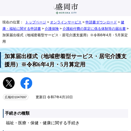
現在の位置：
トップページ
>
オンラインサービス
>
申請書ダウンロード
>
健
康・福祉に関する申請書
>
介護保険
>
介護給付費の算定に係る体制等の届出書
>
加算届出様式（地域密着型サービス・居宅介護支援用）※令和6年4月・5月算定
用
加算届出様式（地域密着型サービス・居宅介護支
援用）※令和6年4月・5月算定用
広報ID1047697
更新日 令和7年4月10日
手続きの種類
福祉・医療・保健・健康に関する手続き