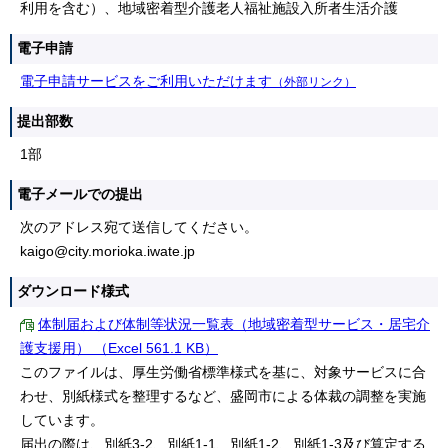
利用を含む）、地域密着型介護老人福祉施設入所者生活介護
電子申請
電子申請サービスをご利用いただけます
（外部リンク）
提出部数
1部
電子メールでの提出
次のアドレス宛て送信してください。
kaigo@city.morioka.iwate.jp
ダウンロード様式
体制届および体制等状況一覧表（地域密着型サービス・居宅介
護支援用） （Excel 561.1 KB）
このファイルは、厚生労働省標準様式を基に、対象サービスに合
わせ、別紙様式を整理するなど、盛岡市による体裁の調整を実施
しています。
届出の際は、別紙3-2、別紙1-1、別紙1-2、別紙1-3及び算定する