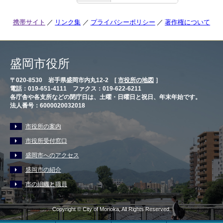
携帯サイト
リンク集
プライバシーポリシー
著作権について
盛岡市役所
〒020-8530 岩手県盛岡市内丸12-2 [
市役所の地図
］
電話：019-651-4111 ファクス：019-622-6211
各庁舎や各支所などの閉庁日は、土曜・日曜日と祝日、年末年始です。
法人番号：6000020032018
市役所の案内
市役所受付窓口
盛岡市へのアクセス
盛岡市の紹介
市の組織と職員
Copyright © City of Morioka, All Rights Reserved.