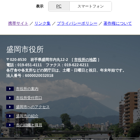
表示
PC
スマートフォン
携帯サイト
リンク集
プライバシーポリシー
著作権について
盛岡市役所
〒020-8530 岩手県盛岡市内丸12-2 [
市役所の地図
］
電話：019-651-4111 ファクス：019-622-6211
各庁舎や各支所などの閉庁日は、土曜・日曜日と祝日、年末年始です。
法人番号：6000020032018
市役所の案内
市役所受付窓口
盛岡市へのアクセス
盛岡市の紹介
市の組織と職員