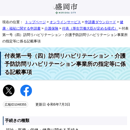
現在の位置：
トップページ
>
オンラインサービス
>
申請書ダウンロード
>
健
康・福祉に関する申請書
>
介護保険
>
付表（厚生労働大臣が定める様式）
> 付表
第一号（四）訪問リハビリテーション・介護予防訪問リハビリテーション事業所
の指定等に係る記載事項
付表第一号（四）訪問リハビリテーション・介護
予防訪問リハビリテーション事業所の指定等に係
る記載事項
広報ID1048355
更新日 令和6年7月3日
手続きの種類