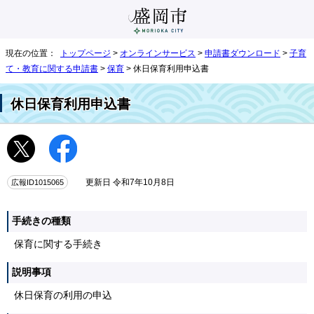
現在の位置：
トップページ
>
オンラインサービス
>
申請書ダウンロード
>
子育
て・教育に関する申請書
>
保育
> 休日保育利用申込書
休日保育利用申込書
広報ID1015065
更新日 令和7年10月8日
手続きの種類
保育に関する手続き
説明事項
休日保育の利用の申込