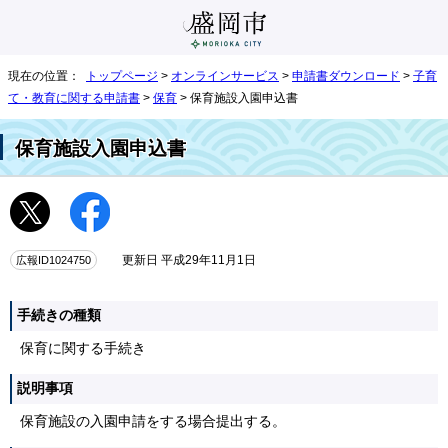
現在の位置：
トップページ
>
オンラインサービス
>
申請書ダウンロード
>
子育
て・教育に関する申請書
>
保育
> 保育施設入園申込書
保育施設入園申込書
広報ID1024750
更新日 平成29年11月1日
手続きの種類
保育に関する手続き
説明事項
保育施設の入園申請をする場合提出する。