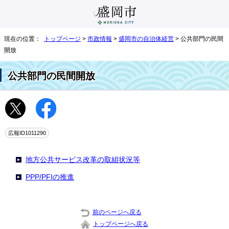
現在の位置：
トップページ
>
市政情報
>
盛岡市の自治体経営
> 公共部門の民間
開放
公共部門の民間開放
広報ID1011290
地方公共サービス改革の取組状況等
PPP/PFIの推進
前のページへ戻る
トップページへ戻る