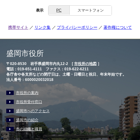
表示
PC
スマートフォン
携帯サイト
リンク集
プライバシーポリシー
著作権について
盛岡市役所
〒020-8530 岩手県盛岡市内丸12-2 [
市役所の地図
］
電話：019-651-4111 ファクス：019-622-6211
各庁舎や各支所などの閉庁日は、土曜・日曜日と祝日、年末年始です。
法人番号：6000020032018
市役所の案内
市役所受付窓口
盛岡市へのアクセス
盛岡市の紹介
市の組織と職員