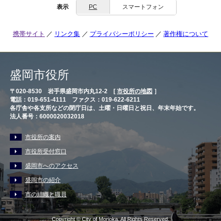
表示
PC
スマートフォン
携帯サイト
リンク集
プライバシーポリシー
著作権について
盛岡市役所
〒020-8530 岩手県盛岡市内丸12-2 [
市役所の地図
］
電話：019-651-4111 ファクス：019-622-6211
各庁舎や各支所などの閉庁日は、土曜・日曜日と祝日、年末年始です。
法人番号：6000020032018
市役所の案内
市役所受付窓口
盛岡市へのアクセス
盛岡市の紹介
市の組織と職員
Copyright © City of Morioka, All Rights Reserved.