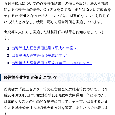
る財務状況についての点検評価結果」の項目を設け、法人所管課
による点検評価の結果がC（改善を要する）またはD(大いに改善を
要する)の評価となった法人については、財政的なリスクを抱えて
いる法人とみなし、状況に応じて経営評価を実施しています。
出資等法人に対し実施した経営評価の結果をお知らせしていま
す。
出資等法人経営評価結果（平成27年度～）
出資等法人経営評価（平成24年度）
出資等法人経営評価（平成21年度）
（外部リンク）
経営健全化方針の策定について
総務省の「第三セクター等の経営健全化の推進等について」（平
成26年度8月5日付け総財公第101号総務大臣通知）等に基づき、
財政的なリスクの計画的な解消に向けて、盛岡市が出資するたま
やま振興株式会社の経営健全化方針を策定しましたので公表しま
す。