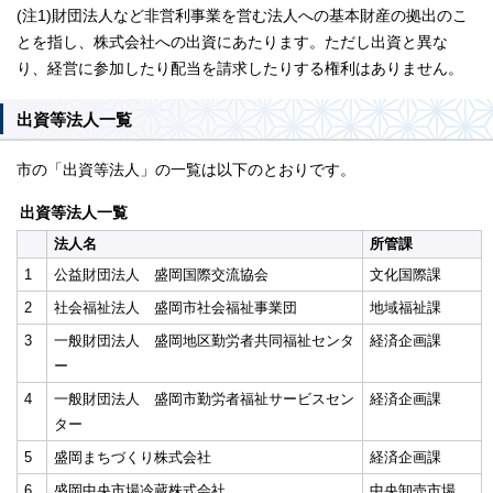
(注1)財団法人など非営利事業を営む法人への基本財産の拠出のこ
とを指し、株式会社への出資にあたります。ただし出資と異な
り、経営に参加したり配当を請求したりする権利はありません。
出資等法人一覧
市の「出資等法人」の一覧は以下のとおりです。
出資等法人一覧
法人名
所管課
1
公益財団法人 盛岡国際交流協会
文化国際課
2
社会福祉法人 盛岡市社会福祉事業団
地域福祉課
3
一般財団法人 盛岡地区勤労者共同福祉センタ
経済企画課
ー
4
一般財団法人 盛岡市勤労者福祉サービスセン
経済企画課
ター
5
盛岡まちづくり株式会社
経済企画課
6
盛岡中央市場冷蔵株式会社
中央卸売市場