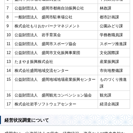
7
公益財団法人 盛岡市都南自治振興公社
林政課
8
一般財団法人 盛岡市駐車場公社
都市計画課
9
株式会社もりおかパークマネジメント
公園みどり課
10
公益財団法人 岩手育英会
学務教職員課
11
公益財団法人 盛岡市スポーツ協会
スポーツ推進課
12
公益財団法人 盛岡市文化振興事業団
文化国際課
13
たまやま振興株式会社
産業振興課
14
株式会社盛岡地域交流センター
市街地整備課
15
公益財団法人 盛岡地域地場産業振興センター
ものづくり推進
課
16
公益財団法人 盛岡観光コンベンション協会
観光課
17
株式会社岩手ソフトウェアセンター
経済企画課
経営状況調査について