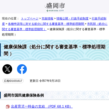
現在の位置：
トップページ
>
市政情報
>
情報公開・行政手続制度
>
行政手続制
度
>
各種申請等に対する処分に関する審査基準・標準処理期間
>
市民部（処分に
関する審査基準・標準処理期間 ）
> 健康保険課（処分に関する審査基準・標準
処理期間 ）
健康保険課（処分に関する審査基準・標準処理期
間 ）
広報ID1031617
更新日 令和7年9月16日
盛岡市国民健康保険条例
出産育児一時金の支給 （PDF 68.1 KB）