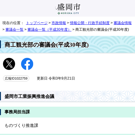
現在の位置：
トップページ
>
市政情報
>
情報公開・行政手続制度
>
審議会情報
>
審議会一覧
>
審議会一覧（平成30年度）
> 商工観光部の審議会(平成30年度)
商工観光部の審議会(平成30年度)
広報ID1022759
更新日 令和3年9月21日
盛岡市工業振興推進会議
事務局担当課
ものづくり推進課