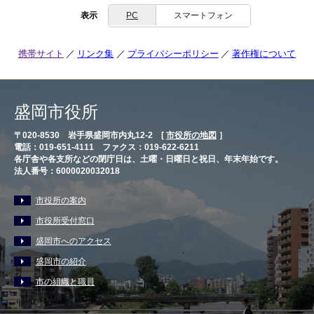
表示
PC
スマートフォン
携帯サイト
リンク集
プライバシーポリシー
著作権について
盛岡市役所
〒020-8530 岩手県盛岡市内丸12-2 [
市役所の地図
］
電話：019-651-4111 ファクス：019-622-6211
各庁舎や各支所などの閉庁日は、土曜・日曜日と祝日、年末年始です。
法人番号：6000020032018
市役所の案内
市役所受付窓口
盛岡市へのアクセス
盛岡市の紹介
市の組織と職員