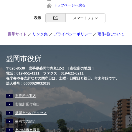
トップページへ戻る
表示
PC
スマートフォン
携帯サイト
リンク集
プライバシーポリシー
著作権について
盛岡市役所
〒020-8530 岩手県盛岡市内丸12-2 [
市役所の地図
］
電話：019-651-4111 ファクス：019-622-6211
各庁舎や各支所などの閉庁日は、土曜・日曜日と祝日、年末年始です。
法人番号：6000020032018
市役所の案内
市役所受付窓口
盛岡市へのアクセス
盛岡市の紹介
市の組織と職員