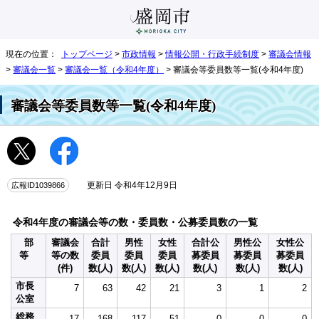
現在の位置：
トップページ
>
市政情報
>
情報公開・行政手続制度
>
審議会情報
>
審議会一覧
>
審議会一覧（令和4年度）
> 審議会等委員数等一覧(令和4年度)
審議会等委員数等一覧(令和4年度)
広報ID1039866
更新日 令和4年12月9日
令和4年度の審議会等の数・委員数・公募委員数の一覧
部
審議会
合計
男性
女性
合計公
男性公
女性公
等
等の数
委員
委員
委員
募委員
募委員
募委員
(件)
数(人)
数(人)
数(人)
数(人)
数(人)
数(人)
市長
7
63
42
21
3
1
2
公室
総務
17
168
117
51
0
0
0