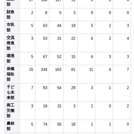
部
財政
2
8
5
3
0
0
0
部
市民
5
63
44
19
5
2
3
部
交流
3
53
31
22
6
2
4
推進
部
環境
5
67
52
15
6
3
3
部
保健
15
244
163
81
11
4
7
福祉
部
子ど
7
83
54
29
3
1
2
も未
来部
商工
3
18
15
3
2
0
2
労働
部
農林
5
74
56
18
1
1
0
部