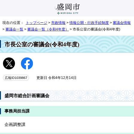
現在の位置：
トップページ
>
市政情報
>
情報公開・行政手続制度
>
審議会情報
>
審議会一覧
>
審議会一覧（令和4年度）
> 市長公室の審議会(令和4年度)
市長公室の審議会(令和4年度)
広報ID1039867
更新日 令和4年12月14日
盛岡市総合計画審議会
事務局担当課
企画調整課