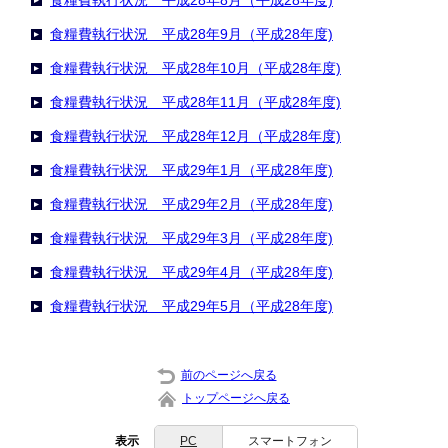
食糧費執行状況 平成28年8月（平成28年度)
食糧費執行状況 平成28年9月（平成28年度)
食糧費執行状況 平成28年10月（平成28年度)
食糧費執行状況 平成28年11月（平成28年度)
食糧費執行状況 平成28年12月（平成28年度)
食糧費執行状況 平成29年1月（平成28年度)
食糧費執行状況 平成29年2月（平成28年度)
食糧費執行状況 平成29年3月（平成28年度)
食糧費執行状況 平成29年4月（平成28年度)
食糧費執行状況 平成29年5月（平成28年度)
前のページへ戻る
トップページへ戻る
表示
PC
スマートフォン