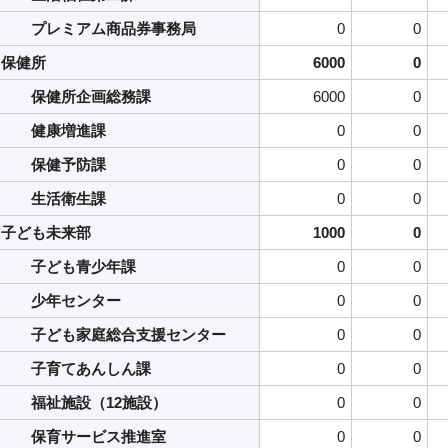
プレミアム商品券事務局
0
0
保健所
6000
0
保健所企画総務課
6000
0
健康増進課
0
0
保健予防課
0
0
生活衛生課
0
0
子ども未来部
1000
0
子ども青少年課
0
0
少年センター
0
0
子ども家庭総合支援センター
0
0
子育てあんしん課
0
0
福祉施設（12施設）
0
0
保育サービス推進室
0
0