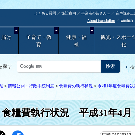
よくある質問
施設案内
事業者の皆さんへ
音声読み上
English
About translation
・届け
子育て・教
健康・福
観光・スポー
育
祉
化
を探す
検
報
>
情報公開・行政手続制度
>
食糧費の執行状況
>
令和1年度食糧費執
食糧費執行状況 平成31年4月
広報ID1026713