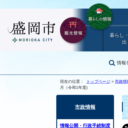
暮らし
出
情報
現在の位置：
トップページ
>
市政情
月（令和1年度)
市政情報
情報公開・行政手続制度