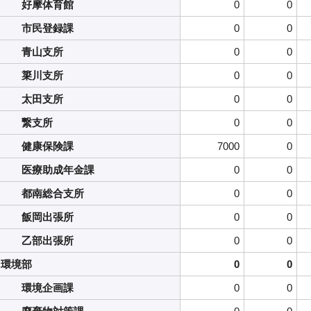
好摩体育館
0
0
市民登録課
0
0
青山支所
0
0
簗川支所
0
0
太田支所
0
0
繋支所
0
0
健康保険課
7000
0
医療助成年金課
0
0
都南総合支所
0
0
飯岡出張所
0
0
乙部出張所
0
0
環境部
0
0
環境企画課
0
0