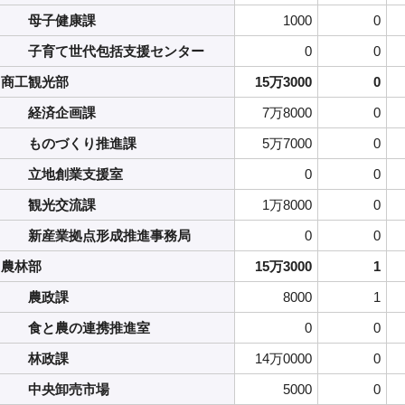
母子健康課
1000
0
子育て世代包括支援センター
0
0
商工観光部
15万3000
0
経済企画課
7万8000
0
ものづくり推進課
5万7000
0
立地創業支援室
0
0
観光交流課
1万8000
0
新産業拠点形成推進事務局
0
0
農林部
15万3000
1
農政課
8000
1
食と農の連携推進室
0
0
林政課
14万0000
0
中央卸売市場
5000
0