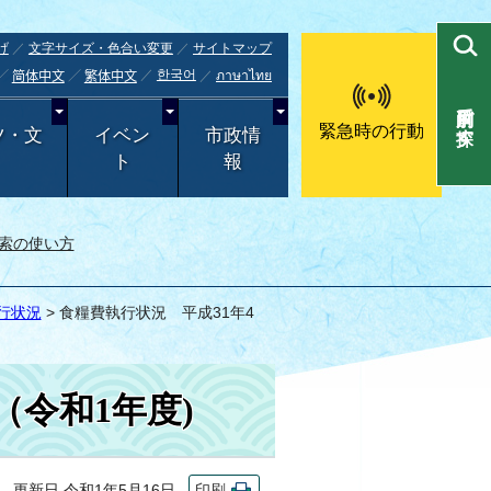
げ
文字サイズ・色合い変更
サイトマップ
한국어
ภาษาไทย
简体中文
繁体中文
目的別で探す
緊急時の行動
ツ・文
イベン
市政情
ト
報
索の使い方
行状況
> 食糧費執行状況 平成31年4
（令和1年度)
更新日 令和1年5月16日
印刷