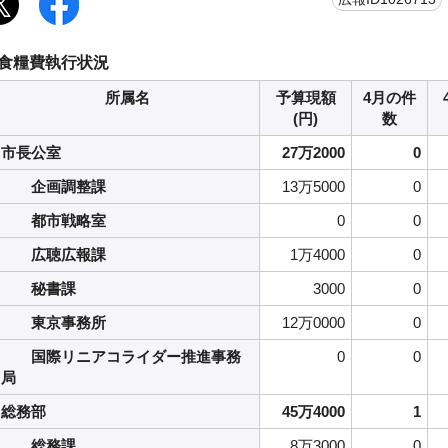
食糧費執行状況
所属名
予算現額
4月の件
(円)
数
市長公室
27万2000
0
企画調整課
13万5000
0
都市戦略室
0
0
広聴広報課
1万4000
0
秘書課
3000
0
東京事務所
12万0000
0
国際リニアコライダー推進事務
0
0
局
総務部
45万4000
1
総務課
8万3000
0