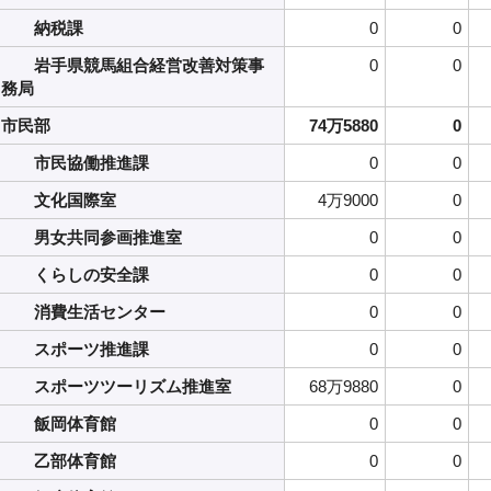
納税課
0
0
岩手県競馬組合経営改善対策事
0
0
務局
市民部
74万5880
0
市民協働推進課
0
0
文化国際室
4万9000
0
男女共同参画推進室
0
0
くらしの安全課
0
0
消費生活センター
0
0
スポーツ推進課
0
0
スポーツツーリズム推進室
68万9880
0
飯岡体育館
0
0
乙部体育館
0
0