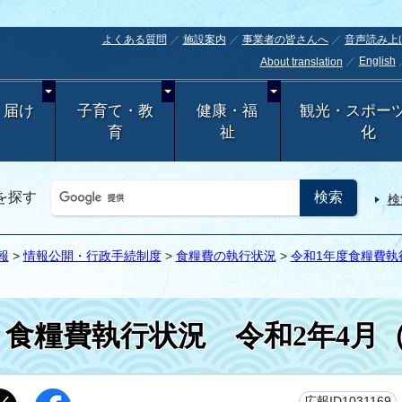
よくある質問
施設案内
事業者の皆さんへ
音声読み上
English
About translation
・届け
子育て・教
健康・福
観光・スポー
育
祉
化
を探す
検
報
>
情報公開・行政手続制度
>
食糧費の執行状況
>
令和1年度食糧費執
食糧費執行状況 令和2年4月（
広報ID1031169