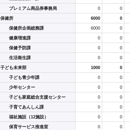
プレミアム商品券事務局
0
0
保健所
6000
0
保健所企画総務課
6000
0
健康増進課
0
0
保健予防課
0
0
生活衛生課
0
0
子ども未来部
1000
0
子ども青少年課
0
0
少年センター
0
0
子ども家庭総合支援センター
0
0
子育てあんしん課
0
0
福祉施設（12施設）
0
0
保育サービス推進室
0
0