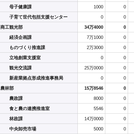
母子健康課
1000
0
子育て世代包括支援センター
0
0
商工観光部
34万4000
0
経済企画課
7万1000
0
ものづくり推進課
2万3000
0
立地創業支援室
0
0
観光交流課
25万0000
0
新産業拠点形成推進事務局
0
0
農林部
15万8546
0
農政課
8000
0
食と農の連携推進室
5546
0
林政課
14万0000
0
中央卸売市場
5000
0