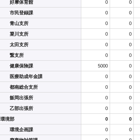
好摩体育館
0
0
市民登録課
0
0
青山支所
0
0
簗川支所
0
0
太田支所
0
0
繋支所
0
0
健康保険課
5000
0
医療助成年金課
0
0
都南総合支所
0
0
飯岡出張所
0
0
乙部出張所
0
0
環境部
0
0
環境企画課
0
0