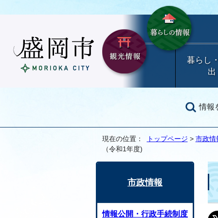
暮らし
出
情報
現在の位置：
トップページ
>
市政情
（令和1年度)
市政情報
情報公開・行政手続制度