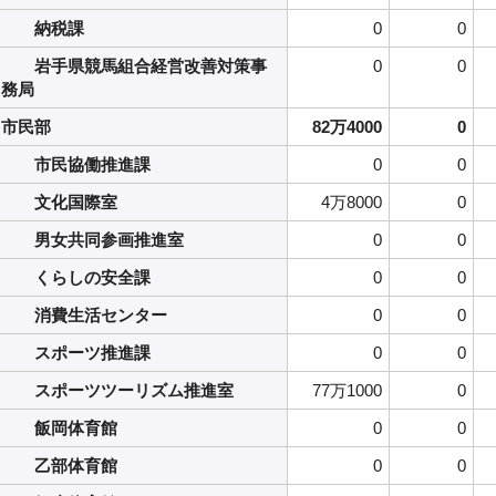
納税課
0
0
岩手県競馬組合経営改善対策事
0
0
務局
市民部
82万4000
0
市民協働推進課
0
0
文化国際室
4万8000
0
男女共同参画推進室
0
0
くらしの安全課
0
0
消費生活センター
0
0
スポーツ推進課
0
0
スポーツツーリズム推進室
77万1000
0
飯岡体育館
0
0
乙部体育館
0
0