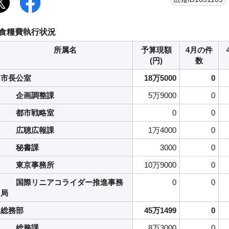
食糧費執行状況
所属名
予算現額
4月の件
(円)
数
市長公室
18万5000
0
企画調整課
5万9000
0
都市戦略室
0
0
広聴広報課
1万4000
0
秘書課
3000
0
東京事務所
10万9000
0
国際リニアコライダー推進事務
0
0
局
総務部
45万1499
0
総務課
8万3000
0