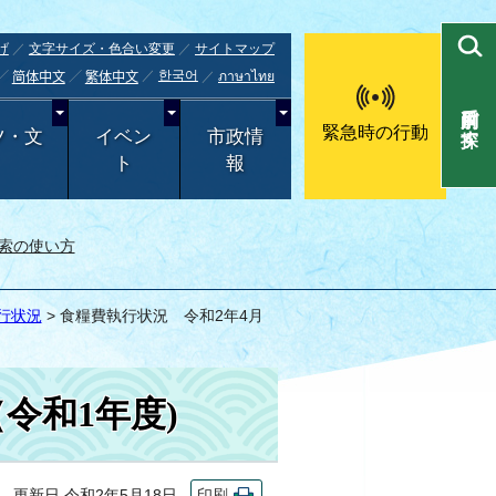
げ
文字サイズ・色合い変更
サイトマップ
한국어
ภาษาไทย
简体中文
繁体中文
目的別で探す
緊急時の行動
ツ・文
イベン
市政情
ト
報
索の使い方
行状況
> 食糧費執行状況 令和2年4月
令和1年度)
更新日 令和2年5月18日
印刷